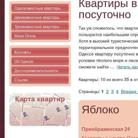
Квартиры в
Однокомнатные квартиры
посуточно
Двухкомнатные квартиры
Трехкомнатные квартиры
Так уж сложилось, что кварт
пользуются наибольшим спр
Мини Отель
Хотя в высокий туристически
территориальное предпочтен
Контакты
Одессе квартиру посуточно в
условии тёплого моря и ласк
Об Одессе
сможете найти …
Читать дал
Достопримечательности
Квартиры: 10 из всего 35 в э
Ссылки
Страницы:
1
2
3
4
Вперед 
Яблоко
Преображенская 24
Квартиры в центре Одес