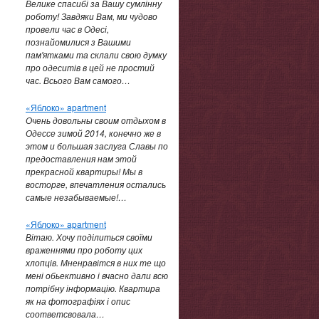
Велике спасибі за Вашу сумлінну
роботу! Завдяки Вам, ми чудово
провели час в Одесі,
познайомилися з Вашими
пам'ятками та склали свою думку
про одеситів в цей не простий
час. Всього Вам самого…
«Яблоко» apartment
Очень довольны своим отдыхом в
Одессе зимой 2014, конечно же в
этом и большая заслуга Славы по
предоставления нам этой
прекрасной квартиры! Мы в
восторге, впечатления остались
самые незабываемые!…
«Яблоко» apartment
Вітаю. Хочу поділиться своїми
враженнями про роботу цих
хлопців. Мненравітся в них те що
мені обьективно і вчасно дали всю
потрібну інформацію. Квартира
як на фотографіях і опис
соответсвовала…