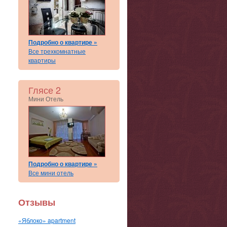
Подробно о квартире »
Все трехкомнатные
квартиры
Глясе 2
Мини Отель
Подробно о квартире »
Все мини отель
Отзывы
«Яблоко» apartment