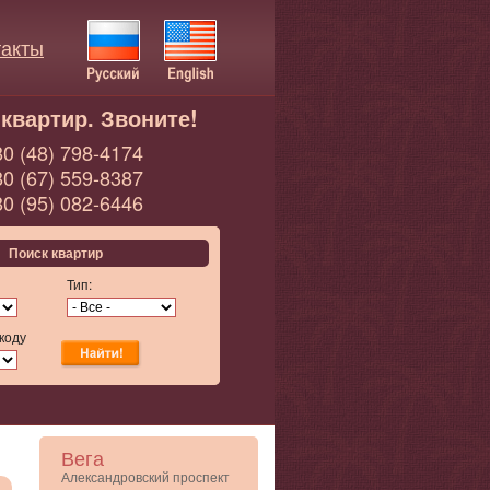
такты
квартир. Звоните!
0 (48) 798-4174
0 (67) 559-8387
0 (95) 082-6446
Поиск квартир
Тип:
коду
Вега
Александровский проспект