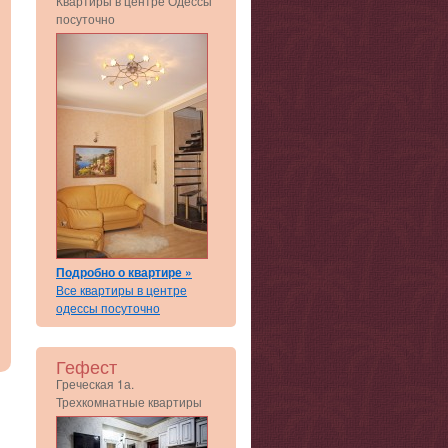
Квартиры в центре Одессы
посуточно
Подробно о квартире »
Все квартиры в центре
одессы посуточно
Гефест
Греческая 1а.
Трехкомнатные квартиры