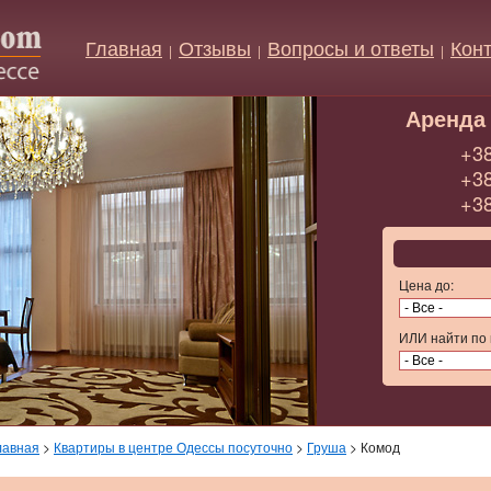
Главная
Отзывы
Вопросы и ответы
Кон
|
|
|
Аренда 
+38
+38
+38
Цена до:
ИЛИ найти по 
лавная
>
Квартиры в центре Одессы посуточно
>
Груша
> Комод