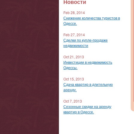
Новости
Feb 28, 2014
Снижение количества туристов в
Одессе.
Feb 27, 2014
Сделки по купле-продаже
недвижимости
Oct 21, 2013
Инвестиции в недвижимость
Одессы.
Oct 15, 2013
Сдача квартир в длительную
аренду.
Oct 7, 2013
Сезонные скидки на аренду
квартир в Одессе.