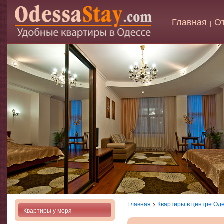
Главная
О
|
Главная
>
Квартиры в центре Од
Квартиры у моря