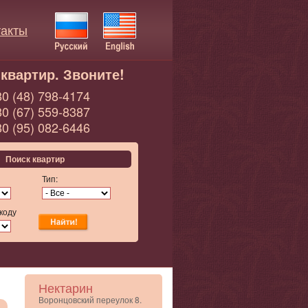
такты
квартир. Звоните!
0 (48) 798-4174
0 (67) 559-8387
0 (95) 082-6446
Поиск квартир
Тип:
коду
Нектарин
Воронцовский переулок 8.