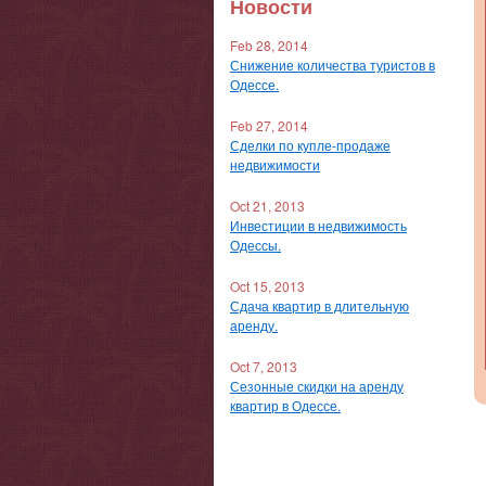
Новости
Feb 28, 2014
Снижение количества туристов в
Одессе.
Feb 27, 2014
Сделки по купле-продаже
недвижимости
Oct 21, 2013
Инвестиции в недвижимость
Одессы.
Oct 15, 2013
Сдача квартир в длительную
аренду.
Oct 7, 2013
Сезонные скидки на аренду
квартир в Одессе.