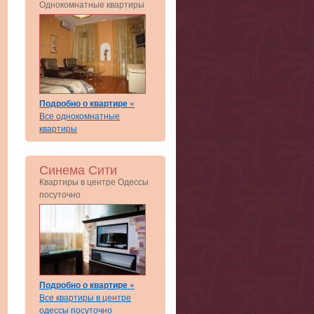
Однокомнатные квартиры
Подробно о квартире »
Все однокомнатные
квартиры
Синема Сити
Квартиры в центре Одессы
посуточно
Подробно о квартире »
Все квартиры в центре
одессы посуточно