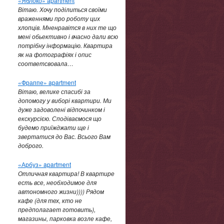
«Яблоко» apartment
Вітаю. Хочу поділиться своїми
враженнями про роботу цих
хлопців. Мненравітся в них те що
мені обьективно і вчасно дали всю
потрібну інформацію. Квартира
як на фотографіях і опис
соответсвовала…
«Фраппе» apartment
Вітаю, велике спасибі за
допомогу у виборі квартири. Ми
дуже задоволені відпочинком і
екскурсією. Сподіваємося що
будемо приїжджати ще і
звертатися до Вас. Всього Вам
доброго.
«Арбуз» apartment
Отличная квартира! В квартире
есть все, необходимое для
автономного жизни)))) Рядом
кафе (для тех, кто не
предполагает готовить),
магазины, парковка возле кафе,