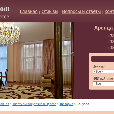
Главная
Отзывы
Вопросы и ответы
Кон
|
|
|
Аренда 
+38
+38
+38
Цена до:
ИЛИ найти по 
лавная
>
Квартиры посуточно в Одессе
>
Тратория
> Санузел