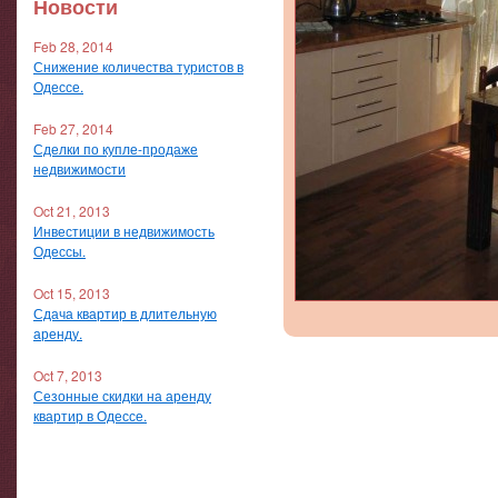
Новости
Feb 28, 2014
Снижение количества туристов в
Одессе.
Feb 27, 2014
Сделки по купле-продаже
недвижимости
Oct 21, 2013
Инвестиции в недвижимость
Одессы.
Oct 15, 2013
Сдача квартир в длительную
аренду.
Oct 7, 2013
Сезонные скидки на аренду
квартир в Одессе.