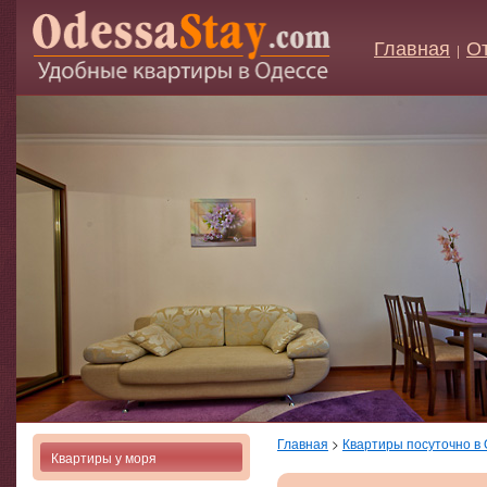
Главная
О
|
Главная
>
Квартиры посуточно в
Квартиры у моря