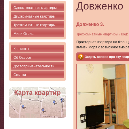
Довженко
Однокомнатные квартиры
Двухкомнатные квартиры
Довженко 3.
Трехкомнатные квартиры
Мини Отель
Трехкомнатные квартиры / Код:
Просторная квартира на Франц
вблизи Моря с возможностью р
Контакты
Об Одессе
Достопримечательности
Ссылки