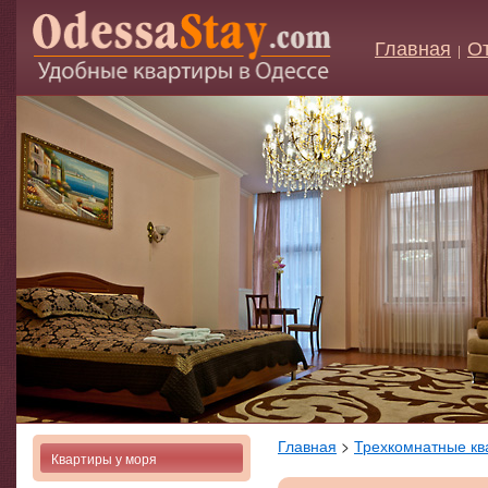
Главная
О
|
Главная
>
Трехкомнатные кв
Квартиры у моря