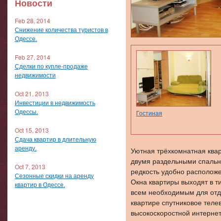
Новости
Feb 28, 2014
Снижение количества туристов в
Одессе.
Feb 27, 2014
Сделки по купле-продаже
недвижимости
Oct 21, 2013
Инвестиции в недвижимость
Одессы.
Гостиная
Oct 15, 2013
Сдача квартир в длительную
аренду.
Уютная трёхкомнатная квар
двумя раздельными спальня
Oct 7, 2013
редкость удобно расположен
Сезонные скидки на аренду
Окна квартиры выходят в т
квартир в Одессе.
всем необходимым для отд
квартире спутниковое теле
высокоскоростной интернет 
Гостиная