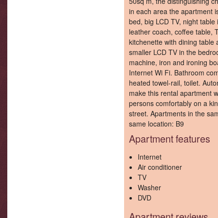
50sq m, the distinguishing cha
in each area the apartment is
Living Area
bed, big LCD TV, night table i
leather coach, coffee table, TV
kitchenette with dining table
smaller LCD TV in the bedroo
machine, iron and ironing boar
Internet Wi Fi. Bathroom co
heated towel-rail, toilet. A
make this rental apartment 
persons comfortably on a king
street. Apartments in the sa
Sleeping Area
same location: B9
Apartment features
Internet
Air conditioner
TV
Washer
DVD
Apartment reviews