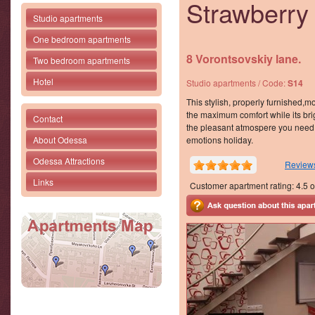
Strawberry
Studio apartments
One bedroom apartments
8 Vorontsovskiy lane.
Two bedroom apartments
Hotel
Studio apartments / Code:
S14
This stylish, properly furnished,m
the maximum comfort while its bri
Contact
the pleasant atmospere you need t
About Odessa
emotions holiday.
Odessa Attractions
Reviews
Links
Customer apartment rating:
4.5
o