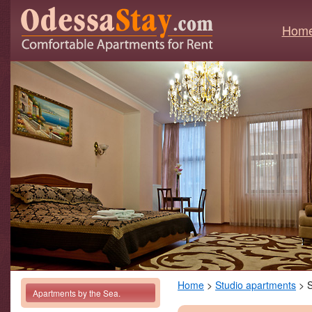
Hom
Home
>
Studio apartments
> S
Apartments by the Sea.