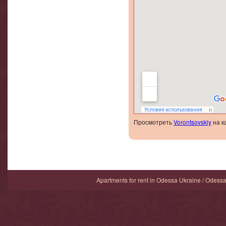
Очень понравилось в Ваш
тихий дворик, но достато
событий. Всё самое инте
прекрасно провели время
Большое Вам спасибо за в
того что мы от Вас ожидал
— Александр, Херсон. 
Просмотреть
Vorontsovskiy
на к
Apartments for rent in Odessa Ukraine / Odess