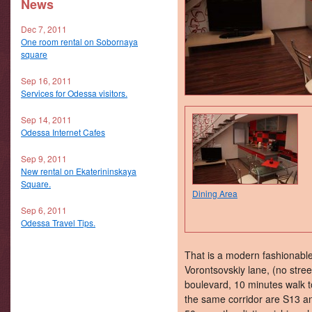
News
Dec 7, 2011
One room rental on Sobornaya
square
Sep 16, 2011
Services for Odessa visitors.
Sep 14, 2011
Odessa Internet Cafes
Sep 9, 2011
New rental on Ekaterininskaya
Square.
Dining Area
Sep 6, 2011
Odessa Travel Tips.
That is a modern fashionable
Vorontsovskiy lane, (no stre
boulevard, 10 minutes walk 
the same corridor are S13 an