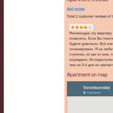
Bathroom
Add review
Total
2
customer reviews of t
Рекомендую эту квартиру 
позволить. Если Вы тянете
будете довольны. Всё оче
спланировано. Я не люби
ступенек, но как по мне, 
Hallway
оправдано. Из недостатко
чем на 3-4 дня не хватает
неплохо иметь возможнос
Apartment on map
так как на улице мы не в
парковки и приходилось о
квартале от нас. Во всём 
организацию жилья и экск
— Игорь, Белоруссия, 